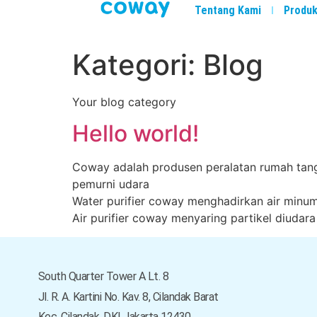
Tentang Kami
Produ
Kategori:
Blog
Your blog category
Hello world!
Coway adalah produsen peralatan rumah tangg
pemurni udara
Water purifier coway menghadirkan air minu
Air purifier coway menyaring partikel diudara
South Quarter Tower A Lt. 8
Jl. R. A. Kartini No. Kav. 8, Cilandak Barat
Kec. Cilandak, DKI Jakarta 12430