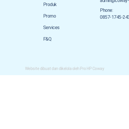
admin@coway-
Produk
Phone:
Promo
0857-1745-24
Services
F&Q
Website dibuat dan dikelola oleh Pro HP Coway